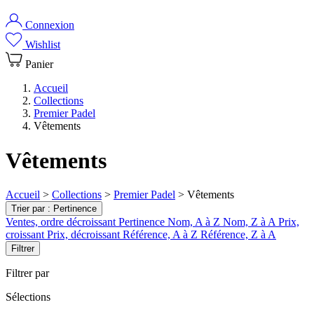
Connexion
Wishlist
Panier
Accueil
Collections
Premier Padel
Vêtements
Vêtements
Accueil
>
Collections
>
Premier Padel
>
Vêtements
Trier par :
Pertinence
Ventes, ordre décroissant
Pertinence
Nom, A à Z
Nom, Z à A
Prix,
croissant
Prix, décroissant
Référence, A à Z
Référence, Z à A
Filtrer
Filtrer par
Sélections