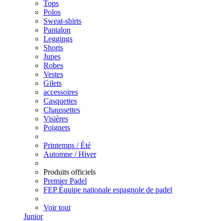
Tops
Polos
Sweat-shirts
Pantalon
Leggings
Shorts
Jupes
Robes
Vestes
Gilets
accessoires
Casquettes
Chaussettes
Visières
Poignets
Printemps / Été
Automne / Hiver
Produits officiels
Premier Padel
FEP Équipe nationale espagnole de padel
Voir tout
Junior