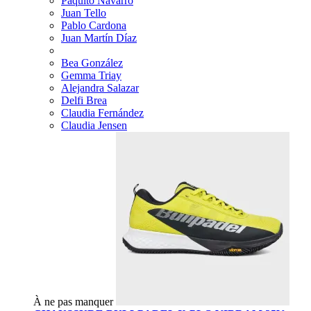
Paquito Navarro
Juan Tello
Pablo Cardona
Juan Martín Díaz
Bea González
Gemma Triay
Alejandra Salazar
Delfi Brea
Claudia Fernández
Claudia Jensen
À ne pas manquer