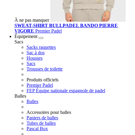
À ne pas manquer
SWEAT-SHIRT BULLPADEL BANDO PIERRE
VIGORE
Premier Padel
Équipement
Sacs
Sacks raquettes
Sac à dos
Housses
Sacs
Trousses de toilette
Produits officiels
Premier Padel
FEP Équipe nationale espagnole de padel
Balles
Balles
Accessoires pour balles
Paniers de balles
Tubes de balles
Pascal Box