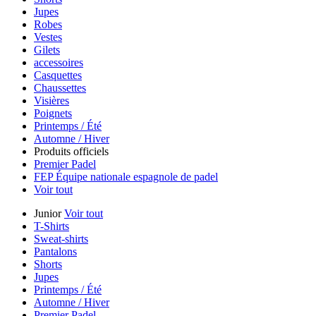
Jupes
Robes
Vestes
Gilets
accessoires
Casquettes
Chaussettes
Visières
Poignets
Printemps / Été
Automne / Hiver
Produits officiels
Premier Padel
FEP Équipe nationale espagnole de padel
Voir tout
Junior
Voir tout
T-Shirts
Sweat-shirts
Pantalons
Shorts
Jupes
Printemps / Été
Automne / Hiver
Premier Padel