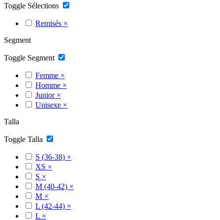
Toggle Sélections
Remisés
×
Segment
Toggle Segment
Femme
×
Homme
×
Junior
×
Unisexe
×
Talla
Toggle Talla
S (36-38)
×
XS
×
S
×
M (40-42)
×
M
×
L (42-44)
×
L
×