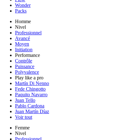
Wonder
Packs
Homme
Nivel
Professionnel
Avancé
Moyen
Initiation
Performance
Contrôle
Puissance
Polyvalence
Play like a pro
Martín Di Nenno
Fede Chingotto
Paquito Navarro
Juan Tello
Pablo Cardona
Juan Martín Díaz
Voir tout
Femme
Nivel
Professionnel