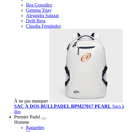
Bea González
Gemma Triay
Alejandra Salazar
Delfi Brea
Claudia Fernández
À ne pas manquer
SAC À DOS BULLPADEL BPM27017 PEARL
Sacs à
dos
Premier Padel
Homme
Raquettes