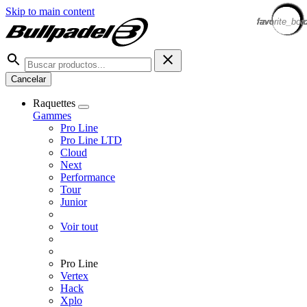
Skip to main content
favorite_bor
favorite_bor
favorite_bor
favorite_bor
favorite_bor
favorite_bor
favorite_bor
favorite_bor
favorite_bor
favorite_bor
favorite_bor
favorite_bor
favorite_bor
favorite_bor
favorite_bor
favorite_bor
favorite_bor
favorite_bor
favorite_bor
favorite_bor
favorite_bor
favorite_bor
favorite_bor
favorite_bor
favorite_bor
favorite_bor
favorite_bor
favorite_bor
favorite_bor
favorite_bor
favorite_bor
favorite_bor
favorite_bor
favorite_bor
favorite_bor
favorite_bor
favorite_bor
favorite_bor
favorite_bor
favorite_bor
favorite_bor
favorite_bor
favorite_bor
favorite_bor
favorite_bor
favorite_bor
favorite_bor
favorite_bor
Cancelar
Raquettes
Gammes
Pro Line
Pro Line LTD
Cloud
Next
Performance
Tour
Junior
Voir tout
Pro Line
Vertex
Hack
Xplo