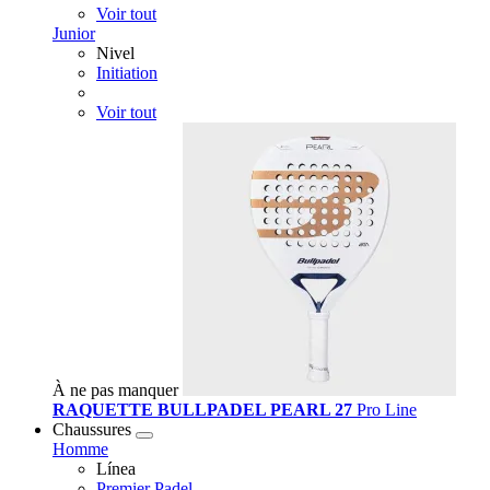
Voir tout
Junior
Nivel
Initiation
Voir tout
À ne pas manquer
RAQUETTE BULLPADEL PEARL 27
Pro Line
Chaussures
Homme
Línea
Premier Padel