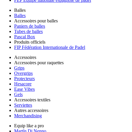
FEP Équipe nationale espagnole de padel
Balles
Balles
Accessoires pour balles
Paniers de balles
Tubes de balles
Pascal Box
Produits officiels
FIP Fédération Internationale de Padel
Accessoires
Accessoires pour raquettes
Grips
Overgrips
Protecteurs
Hesacore
Ease Vibes
Gels
Accessoires textiles
Serviettes
Autres accessoires
Merchandising
Equip like a pro
Martín Di Nenno