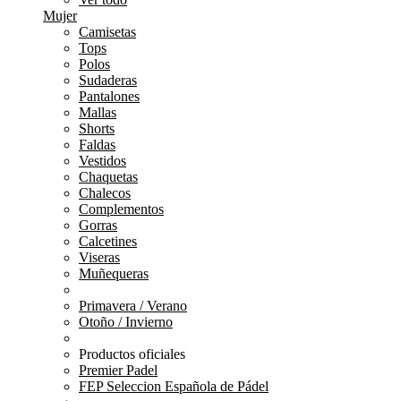
Mujer
Camisetas
Tops
Polos
Sudaderas
Pantalones
Mallas
Shorts
Faldas
Vestidos
Chaquetas
Chalecos
Complementos
Gorras
Calcetines
Viseras
Muñequeras
Primavera / Verano
Otoño / Invierno
Productos oficiales
Premier Padel
FEP Seleccion Española de Pádel