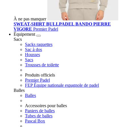
À ne pas manquer
SWEAT-SHIRT BULLPADEL BANDO PIERRE
VIGORE
Premier Padel
Équipement
Sacs
Sacks raquettes
Sac à dos
Housses
Sacs
Trousses de toilette
Produits officiels
Premier Padel
FEP Équipe nationale espagnole de padel
Balles
Balles
Accessoires pour balles
Paniers de balles
Tubes de balles
Pascal Box