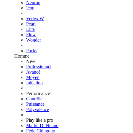
Neuron
Icon
Vertex W
Pearl
Elite
Flow
Wonder
Packs
Homme
Nivel
Professionnel
Avancé
Moyen
Initiation
Performance
Contrôle
Puissance
Polyvalence
Play like a pro
Martín Di Nenno
Fede Chingotto