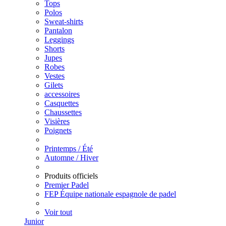
Tops
Polos
Sweat-shirts
Pantalon
Leggings
Shorts
Jupes
Robes
Vestes
Gilets
accessoires
Casquettes
Chaussettes
Visières
Poignets
Printemps / Été
Automne / Hiver
Produits officiels
Premier Padel
FEP Équipe nationale espagnole de padel
Voir tout
Junior