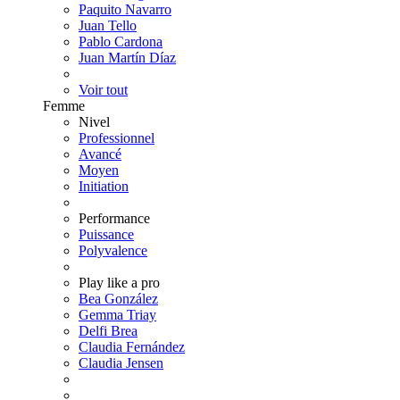
Paquito Navarro
Juan Tello
Pablo Cardona
Juan Martín Díaz
Voir tout
Femme
Nivel
Professionnel
Avancé
Moyen
Initiation
Performance
Puissance
Polyvalence
Play like a pro
Bea González
Gemma Triay
Delfi Brea
Claudia Fernández
Claudia Jensen