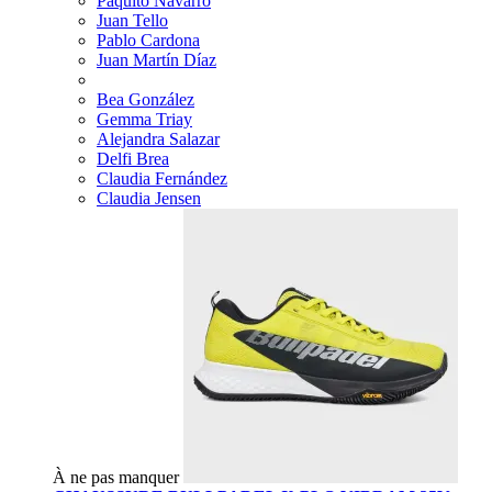
Paquito Navarro
Juan Tello
Pablo Cardona
Juan Martín Díaz
Bea González
Gemma Triay
Alejandra Salazar
Delfi Brea
Claudia Fernández
Claudia Jensen
À ne pas manquer