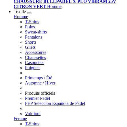
CHAUSSURE BULLPADEL X-PLO VIBRAM 25V
CITRON VERT
Homme
Textile
Homme
T-Shirts
Polos
Sweat-shirts
Pantalons
Shorts
Gilets
Accessoires
Chaussettes
Casquettes
Poignets
Printemps / Été
Automne / Hiver
Produits officiels
Premier Padel
FEP Seleccion Española de Pádel
Voir tout
Femme
T-Shirts