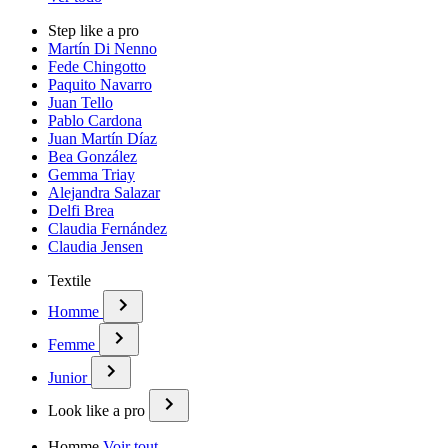
Step like a pro
Martín Di Nenno
Fede Chingotto
Paquito Navarro
Juan Tello
Pablo Cardona
Juan Martín Díaz
Bea González
Gemma Triay
Alejandra Salazar
Delfi Brea
Claudia Fernández
Claudia Jensen
Textile
Homme
Femme
Junior
Look like a pro
Homme
Voir tout