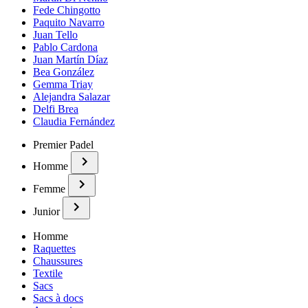
Fede Chingotto
Paquito Navarro
Juan Tello
Pablo Cardona
Juan Martín Díaz
Bea González
Gemma Triay
Alejandra Salazar
Delfi Brea
Claudia Fernández
Premier Padel
Homme
Femme
Junior
Homme
Raquettes
Chaussures
Textile
Sacs
Sacs à docs