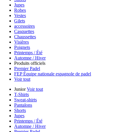
Jupes
Robes
Vestes
Gilets
accessoires
Casquettes
Chaussettes
Visières
Poignets
Printemps / Été
Automne / Hiver
Produits officiels
Premier Padel
FEP Équipe nationale espagnole de padel
Voir tout
Junior
Voir tout
T-Shirts
Sweat-shirts
Pantalons
Shorts
Jupes
Printemps / Été
Automne / Hiver
Premier Padel