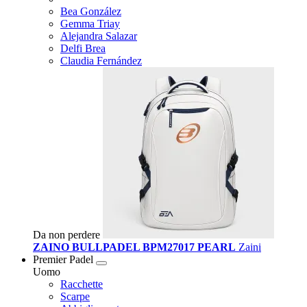
Bea González
Gemma Triay
Alejandra Salazar
Delfi Brea
Claudia Fernández
Da non perdere
ZAINO BULLPADEL BPM27017 PEARL
Zaini
Premier Padel
Uomo
Racchette
Scarpe