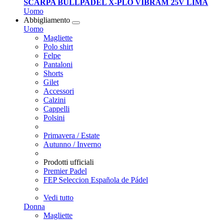
SCARPA BULLPADEL X-PLO VIBRAM 25V LIMA
Uomo
Abbigliamento
Uomo
Magliette
Polo shirt
Felpe
Pantaloni
Shorts
Gilet
Accessori
Calzini
Cappelli
Polsini
Primavera / Estate
Autunno / Inverno
Prodotti ufficiali
Premier Padel
FEP Seleccion Española de Pádel
Vedi tutto
Donna
Magliette