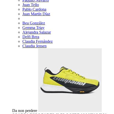
Paquito Navarro
Juan Tello
Pablo Cardona
Juan Martín Díaz
Bea González
Gemma Triay
Alejandra Salazar
Delfi Brea
Claudia Fernández
Claudia Jensen
Da non perdere