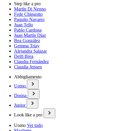
Step like a pro
Martín Di Nenno
Fede Chingotto
Paquito Navarro
Juan Tello
Pablo Cardona
Juan Martín Díaz
Bea González
Gemma Triay
Alejandra Salazar
Delfi Brea
Claudia Fernández
Claudia Jensen
Abbigliamento
Uomo
Donna
Junior
Look like a pro
Uomo
Ver todo
Magliette