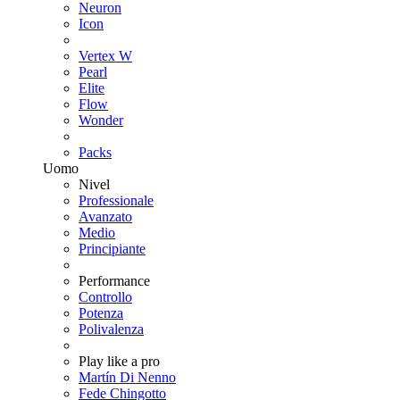
Neuron
Icon
Vertex W
Pearl
Elite
Flow
Wonder
Packs
Uomo
Nivel
Professionale
Avanzato
Medio
Principiante
Performance
Controllo
Potenza
Polivalenza
Play like a pro
Martín Di Nenno
Fede Chingotto