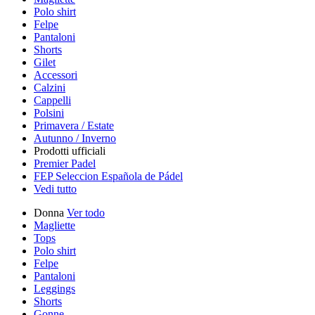
Polo shirt
Felpe
Pantaloni
Shorts
Gilet
Accessori
Calzini
Cappelli
Polsini
Primavera / Estate
Autunno / Inverno
Prodotti ufficiali
Premier Padel
FEP Seleccion Española de Pádel
Vedi tutto
Donna
Ver todo
Magliette
Tops
Polo shirt
Felpe
Pantaloni
Leggings
Shorts
Gonne