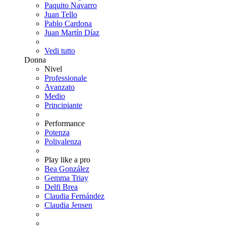
Paquito Navarro
Juan Tello
Pablo Cardona
Juan Martín Díaz
Vedi tutto
Donna
Nivel
Professionale
Avanzato
Medio
Principiante
Performance
Potenza
Polivalenza
Play like a pro
Bea González
Gemma Triay
Delfi Brea
Claudia Fernández
Claudia Jensen