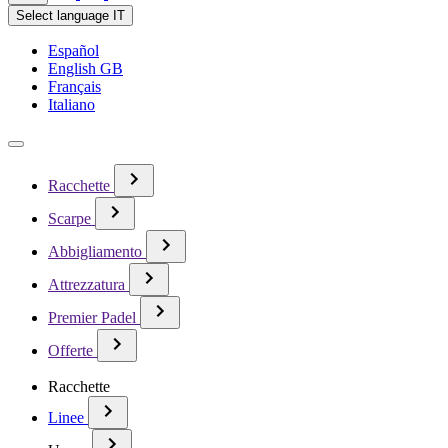
Select language
IT
Español
English GB
Français
Italiano
Racchette
Scarpe
Abbigliamento
Attrezzatura
Premier Padel
Offerte
Racchette
Linee