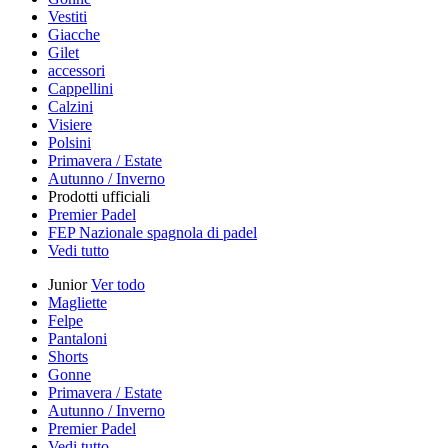
Vestiti
Giacche
Gilet
accessori
Cappellini
Calzini
Visiere
Polsini
Primavera / Estate
Autunno / Inverno
Prodotti ufficiali
Premier Padel
FEP Nazionale spagnola di padel
Vedi tutto
Junior
Ver todo
Magliette
Felpe
Pantaloni
Shorts
Gonne
Primavera / Estate
Autunno / Inverno
Premier Padel
Vedi tutto