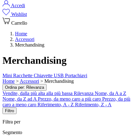
Accedi
Wishlist
Carrello
Home
Accessori
Merchandising
Merchandising
Mini Racchette
Chiavette USB
Portachiavi
Home
>
Accessori
>
Merchandising
Ordina per:
Rilevanza
Vendite, dalla più alta alla più bassa
Rilevanza
Nome, da A a Z
Nome, da Z ad A
Prezzo, da meno caro a più caro
Prezzo, da più
caro a meno caro
Riferimento, A - Z
Riferimento, Z - A
Filtro
Filtra per
Segmento