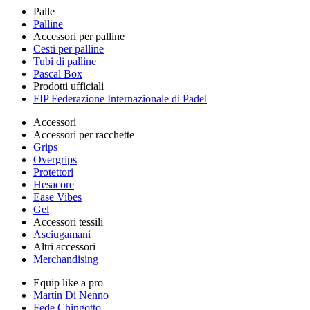
Palle
Palline
Accessori per palline
Cesti per palline
Tubi di palline
Pascal Box
Prodotti ufficiali
FIP Federazione Internazionale di Padel
Accessori
Accessori per racchette
Grips
Overgrips
Protettori
Hesacore
Ease Vibes
Gel
Accessori tessili
Asciugamani
Altri accessori
Merchandising
Equip like a pro
Martín Di Nenno
Fede Chingotto