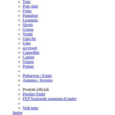
Tops
Polo shirt
Felpe
Pantaloni
Leggings
Shorts
Gonne
Vestiti
Giacche
Gilet
accessori
Cappellini
Calzini
Visiere
Polsini
Primavera / Estate
Autunno / Inverno
Prodotti ufficiali
Premier Padel
FEP Nazionale spagnola di padel
Vedi tutto
Junior