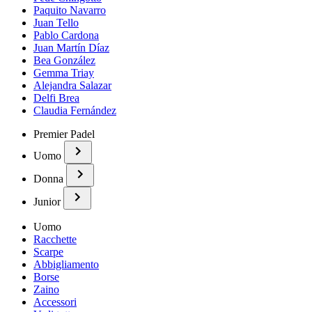
Paquito Navarro
Juan Tello
Pablo Cardona
Juan Martín Díaz
Bea González
Gemma Triay
Alejandra Salazar
Delfi Brea
Claudia Fernández
Premier Padel
Uomo
Donna
Junior
Uomo
Racchette
Scarpe
Abbigliamento
Borse
Zaino
Accessori