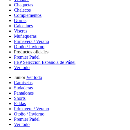
Chaquetas
Chalecos
Complementos
Gorras
Calcetines
Viseras
Muñequeras
Primavera / Verano
Otoño / Invierno
Productos oficiales
Premier Padel
FEP Seleccion Española de Pádel
Ver todo
Junior
Ver todo
Camisetas
Sudaderas
Pantalones
Shorts
Faldas
Primavera / Verano
Otoño / Invierno
Premier Padel
Ver todo