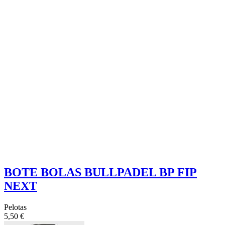
BOTE BOLAS BULLPADEL BP FIP
NEXT
Pelotas
5,50 €