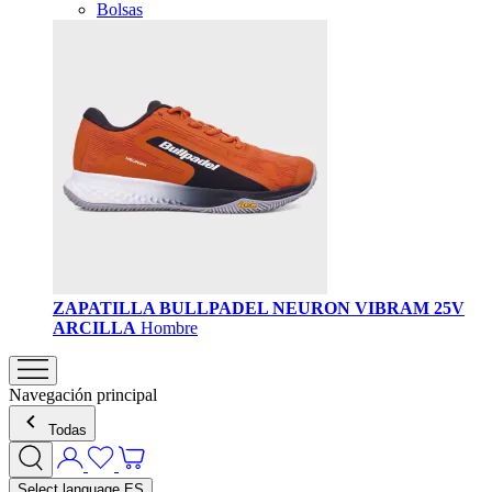
Bolsas
ZAPATILLA BULLPADEL NEURON VIBRAM 25V
ARCILLA
Hombre
Navegación principal
Todas
Select language
ES