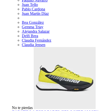
Paquito Navarro
Juan Tello
Pablo Cardona
Juan Martín Díaz
Bea González
Gemma Triay
Alejandra Salazar
Delfi Brea
Claudia Fernández
Claudia Jensen
No te pierdas