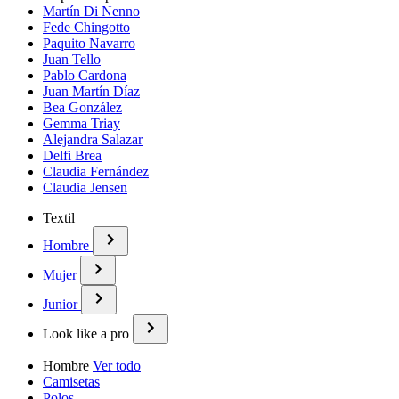
Martín Di Nenno
Fede Chingotto
Paquito Navarro
Juan Tello
Pablo Cardona
Juan Martín Díaz
Bea González
Gemma Triay
Alejandra Salazar
Delfi Brea
Claudia Fernández
Claudia Jensen
Textil
Hombre
Mujer
Junior
Look like a pro
Hombre
Ver todo
Camisetas
Polos