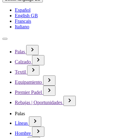
Español
English GB
Français
Italiano
Palas
Calzado
Textil
Equipamiento
Premier Padel
Rebajas | Oportunidades
Palas
Líneas
Hombre