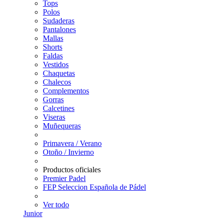
Tops
Polos
Sudaderas
Pantalones
Mallas
Shorts
Faldas
Vestidos
Chaquetas
Chalecos
Complementos
Gorras
Calcetines
Viseras
Muñequeras
Primavera / Verano
Otoño / Invierno
Productos oficiales
Premier Padel
FEP Seleccion Española de Pádel
Ver todo
Junior