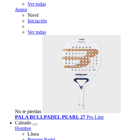
Ver todas
Junior
Nivel
Iniciación
Ver todas
No te pierdas
PALA BULLPADEL PEARL 27
Pro Line
Calzado
Hombre
Línea
Premier Padel