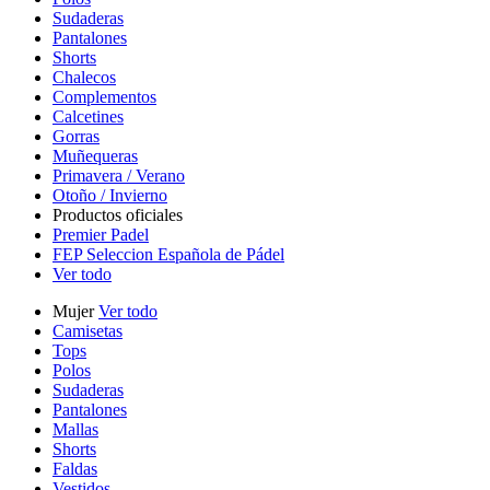
Sudaderas
Pantalones
Shorts
Chalecos
Complementos
Calcetines
Gorras
Muñequeras
Primavera / Verano
Otoño / Invierno
Productos oficiales
Premier Padel
FEP Seleccion Española de Pádel
Ver todo
Mujer
Ver todo
Camisetas
Tops
Polos
Sudaderas
Pantalones
Mallas
Shorts
Faldas
Vestidos