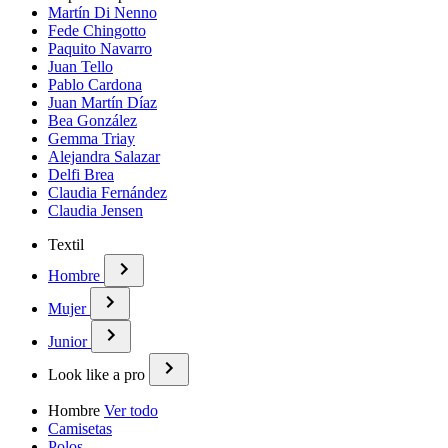
Martín Di Nenno
Fede Chingotto
Paquito Navarro
Juan Tello
Pablo Cardona
Juan Martín Díaz
Bea González
Gemma Triay
Alejandra Salazar
Delfi Brea
Claudia Fernández
Claudia Jensen
Textil
Hombre
Mujer
Junior
Look like a pro
Hombre
Ver todo
Camisetas
Polos