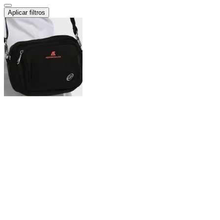
Aplicar filtros