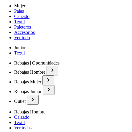
Mujer
Palas
Calzado
Textil
Paleteros
Accesorios
Ver todo
Junior
Textil
Rebajas | Oportunidades
Rebajas Hombre
Rebajas Mujer
Rebajas Junior
Outlet
Rebajas Hombre
Calzado
Textil
Ver todas