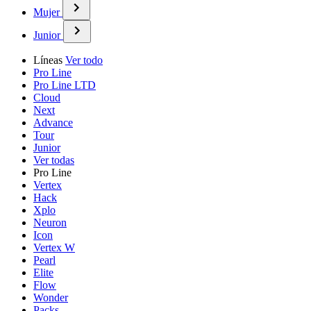
Mujer
Junior
Líneas
Ver todo
Pro Line
Pro Line LTD
Cloud
Next
Advance
Tour
Junior
Ver todas
Pro Line
Vertex
Hack
Xplo
Neuron
Icon
Vertex W
Pearl
Elite
Flow
Wonder
Packs