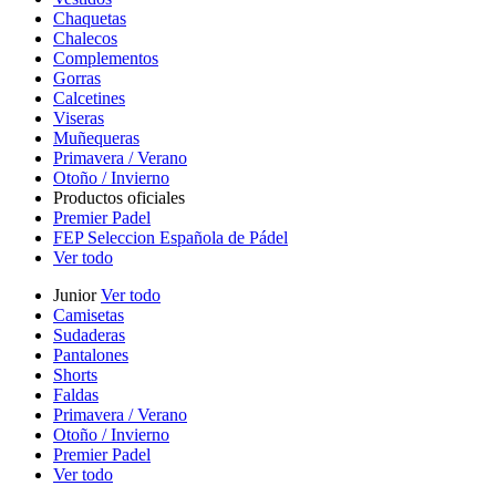
Chaquetas
Chalecos
Complementos
Gorras
Calcetines
Viseras
Muñequeras
Primavera / Verano
Otoño / Invierno
Productos oficiales
Premier Padel
FEP Seleccion Española de Pádel
Ver todo
Junior
Ver todo
Camisetas
Sudaderas
Pantalones
Shorts
Faldas
Primavera / Verano
Otoño / Invierno
Premier Padel
Ver todo