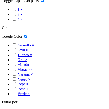
Toggle Capacidad palas
1
×
2
×
4
×
Color
Toggle Color
Amarillo
×
Azul
×
Blanco
×
Gris
×
Marrón
×
Morado
×
Naranja
×
Negro
×
Rojo
×
Rosa
×
Verde
×
Filtrar por