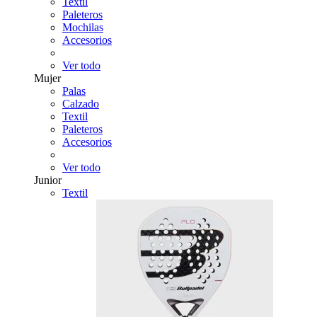
Textil
Paleteros
Mochilas
Accesorios
Ver todo
Mujer
Palas
Calzado
Textil
Paleteros
Accesorios
Ver todo
Junior
Textil