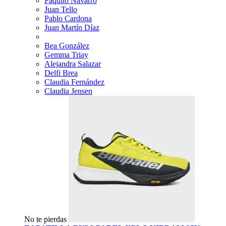
Paquito Navarro
Juan Tello
Pablo Cardona
Juan Martín Díaz
Bea González
Gemma Triay
Alejandra Salazar
Delfi Brea
Claudia Fernández
Claudia Jensen
No te pierdas