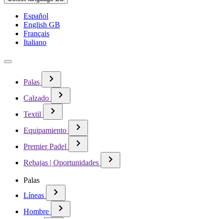
Español
English GB
Français
Italiano
Palas
Calzado
Textil
Equipamiento
Premier Padel
Rebajas | Oportunidades
Palas
Líneas
Hombre