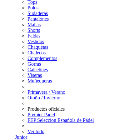
Tops
Polos
Sudaderas
Pantalones
Mallas
Shorts
Faldas
Vestidos
Chaquetas
Chalecos
Complementos
Gorras
Calcetines
Viseras
Muñequeras
Primavera / Verano
Otoño / Invierno
Productos oficiales
Premier Padel
FEP Seleccion Española de Pádel
Ver todo
Junior