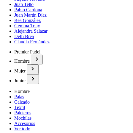
Juan Tello
Pablo Cardona
Juan Martín Díaz
Bea González
Gemma Triay
Alejandra Salazar
Delfi Brea
Claudia Fernández
Premier Padel
Hombre
Mujer
Junior
Hombre
Palas
Calzado
Textil
Paleteros
Mochilas
Accesorios
Ver todo