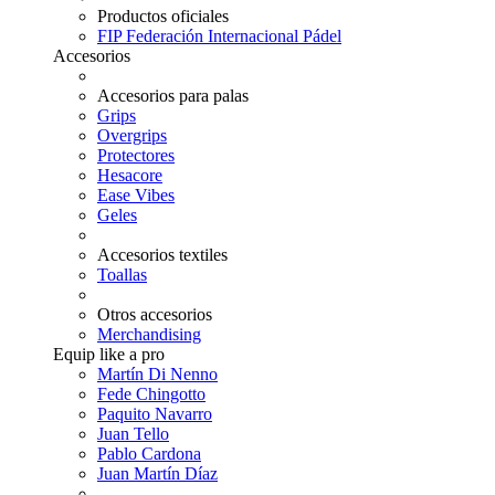
Productos oficiales
FIP Federación Internacional Pádel
Accesorios
Accesorios para palas
Grips
Overgrips
Protectores
Hesacore
Ease Vibes
Geles
Accesorios textiles
Toallas
Otros accesorios
Merchandising
Equip like a pro
Martín Di Nenno
Fede Chingotto
Paquito Navarro
Juan Tello
Pablo Cardona
Juan Martín Díaz