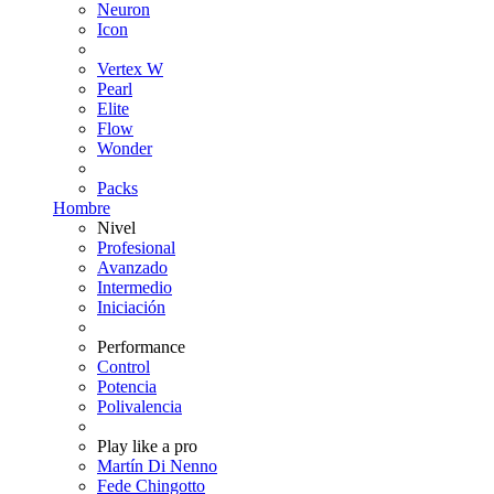
Neuron
Icon
Vertex W
Pearl
Elite
Flow
Wonder
Packs
Hombre
Nivel
Profesional
Avanzado
Intermedio
Iniciación
Performance
Control
Potencia
Polivalencia
Play like a pro
Martín Di Nenno
Fede Chingotto