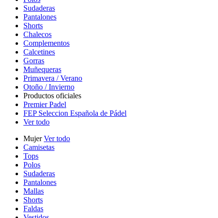
Sudaderas
Pantalones
Shorts
Chalecos
Complementos
Calcetines
Gorras
Muñequeras
Primavera / Verano
Otoño / Invierno
Productos oficiales
Premier Padel
FEP Seleccion Española de Pádel
Ver todo
Mujer
Ver todo
Camisetas
Tops
Polos
Sudaderas
Pantalones
Mallas
Shorts
Faldas
Vestidos