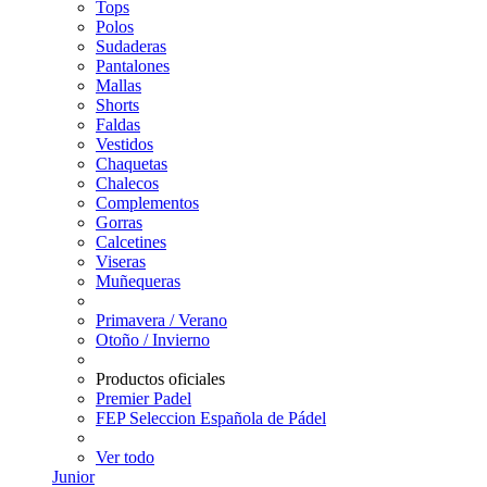
Tops
Polos
Sudaderas
Pantalones
Mallas
Shorts
Faldas
Vestidos
Chaquetas
Chalecos
Complementos
Gorras
Calcetines
Viseras
Muñequeras
Primavera / Verano
Otoño / Invierno
Productos oficiales
Premier Padel
FEP Seleccion Española de Pádel
Ver todo
Junior