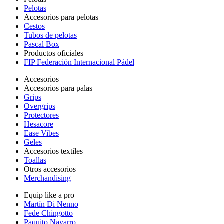
Pelotas
Accesorios para pelotas
Cestos
Tubos de pelotas
Pascal Box
Productos oficiales
FIP Federación Internacional Pádel
Accesorios
Accesorios para palas
Grips
Overgrips
Protectores
Hesacore
Ease Vibes
Geles
Accesorios textiles
Toallas
Otros accesorios
Merchandising
Equip like a pro
Martín Di Nenno
Fede Chingotto
Paquito Navarro