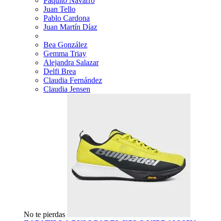
Paquito Navarro
Juan Tello
Pablo Cardona
Juan Martín Díaz
Bea González
Gemma Triay
Alejandra Salazar
Delfi Brea
Claudia Fernández
Claudia Jensen
No te pierdas