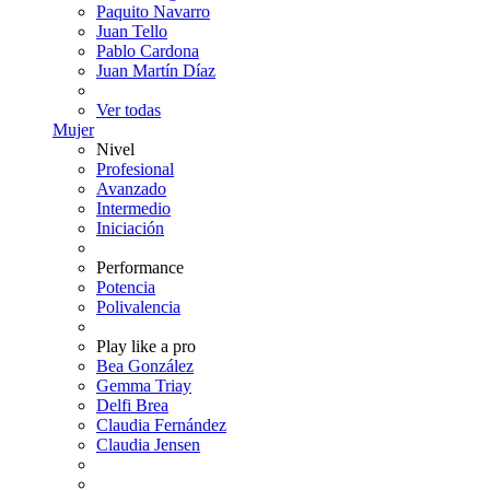
Paquito Navarro
Juan Tello
Pablo Cardona
Juan Martín Díaz
Ver todas
Mujer
Nivel
Profesional
Avanzado
Intermedio
Iniciación
Performance
Potencia
Polivalencia
Play like a pro
Bea González
Gemma Triay
Delfi Brea
Claudia Fernández
Claudia Jensen