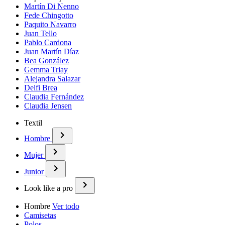
Martín Di Nenno
Fede Chingotto
Paquito Navarro
Juan Tello
Pablo Cardona
Juan Martín Díaz
Bea González
Gemma Triay
Alejandra Salazar
Delfi Brea
Claudia Fernández
Claudia Jensen
Textil
Hombre
Mujer
Junior
Look like a pro
Hombre
Ver todo
Camisetas
Polos