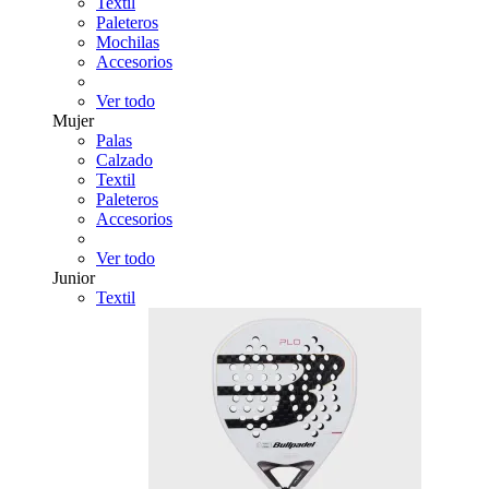
Textil
Paleteros
Mochilas
Accesorios
Ver todo
Mujer
Palas
Calzado
Textil
Paleteros
Accesorios
Ver todo
Junior
Textil