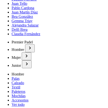
Juan Tello
Pablo Cardona
Juan Martín Díaz
Bea González
Gemma Triay
Alejandra Salazar
Delfi Brea
Claudia Fernández
Premier Padel
Hombre
Mujer
Junior
Hombre
Palas
Calzado
Textil
Paleteros
Mochilas
Accesorios
Ver todo