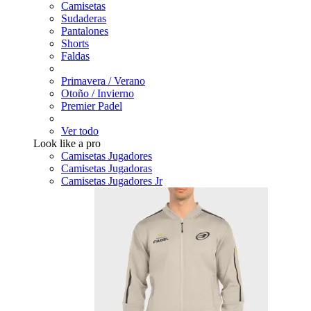
Camisetas
Sudaderas
Pantalones
Shorts
Faldas
Primavera / Verano
Otoño / Invierno
Premier Padel
Ver todo
Look like a pro
Camisetas Jugadores
Camisetas Jugadoras
Camisetas Jugadores Jr