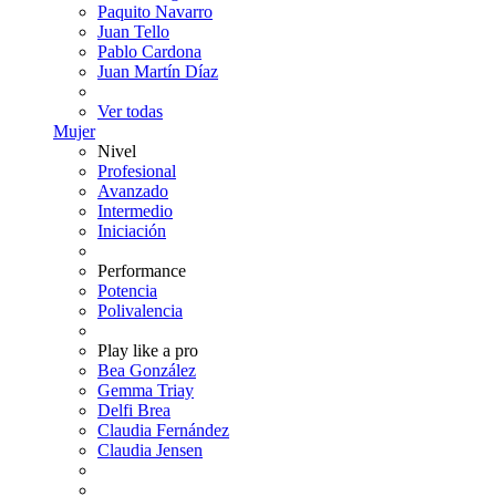
Paquito Navarro
Juan Tello
Pablo Cardona
Juan Martín Díaz
Ver todas
Mujer
Nivel
Profesional
Avanzado
Intermedio
Iniciación
Performance
Potencia
Polivalencia
Play like a pro
Bea González
Gemma Triay
Delfi Brea
Claudia Fernández
Claudia Jensen