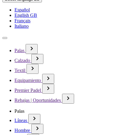
Español
English GB
Français
Italiano
Palas
Calzado
Textil
Equipamiento
Premier Padel
Rebajas | Oportunidades
Palas
Líneas
Hombre