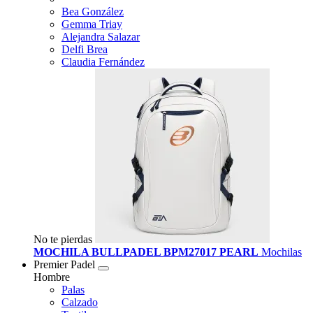
Bea González
Gemma Triay
Alejandra Salazar
Delfi Brea
Claudia Fernández
No te pierdas
MOCHILA BULLPADEL BPM27017 PEARL
Mochilas
Premier Padel
Hombre
Palas
Calzado