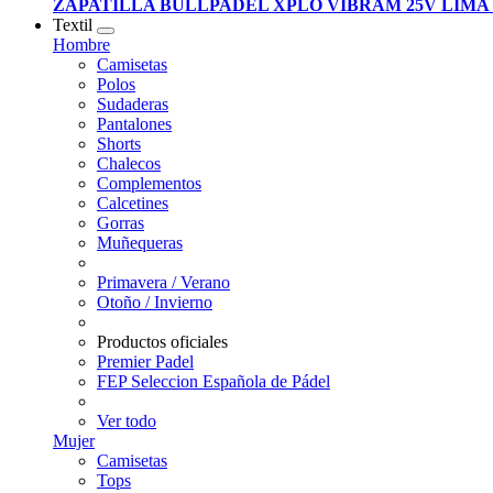
ZAPATILLA BULLPADEL XPLO VIBRAM 25V LIMA
Textil
Hombre
Camisetas
Polos
Sudaderas
Pantalones
Shorts
Chalecos
Complementos
Calcetines
Gorras
Muñequeras
Primavera / Verano
Otoño / Invierno
Productos oficiales
Premier Padel
FEP Seleccion Española de Pádel
Ver todo
Mujer
Camisetas
Tops