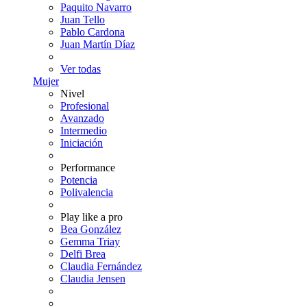
Paquito Navarro
Juan Tello
Pablo Cardona
Juan Martín Díaz
Ver todas
Mujer
Nivel
Profesional
Avanzado
Intermedio
Iniciación
Performance
Potencia
Polivalencia
Play like a pro
Bea González
Gemma Triay
Delfi Brea
Claudia Fernández
Claudia Jensen