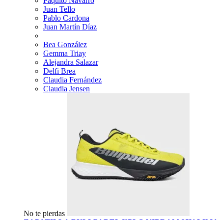
Paquito Navarro
Juan Tello
Pablo Cardona
Juan Martín Díaz
Bea González
Gemma Triay
Alejandra Salazar
Delfi Brea
Claudia Fernández
Claudia Jensen
No te pierdas