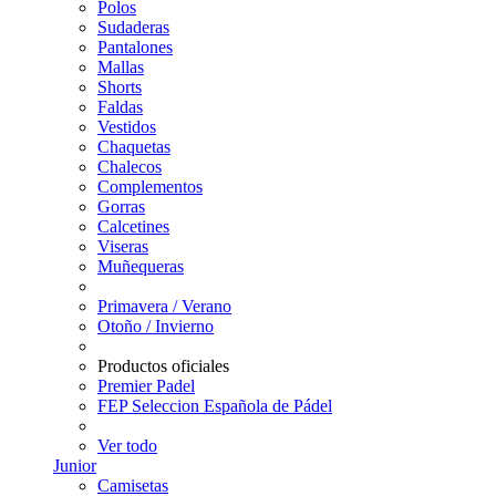
Polos
Sudaderas
Pantalones
Mallas
Shorts
Faldas
Vestidos
Chaquetas
Chalecos
Complementos
Gorras
Calcetines
Viseras
Muñequeras
Primavera / Verano
Otoño / Invierno
Productos oficiales
Premier Padel
FEP Seleccion Española de Pádel
Ver todo
Junior
Camisetas