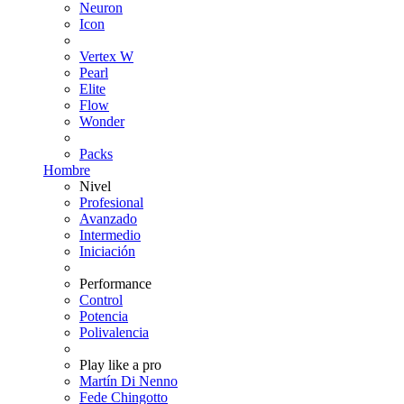
Neuron
Icon
Vertex W
Pearl
Elite
Flow
Wonder
Packs
Hombre
Nivel
Profesional
Avanzado
Intermedio
Iniciación
Performance
Control
Potencia
Polivalencia
Play like a pro
Martín Di Nenno
Fede Chingotto