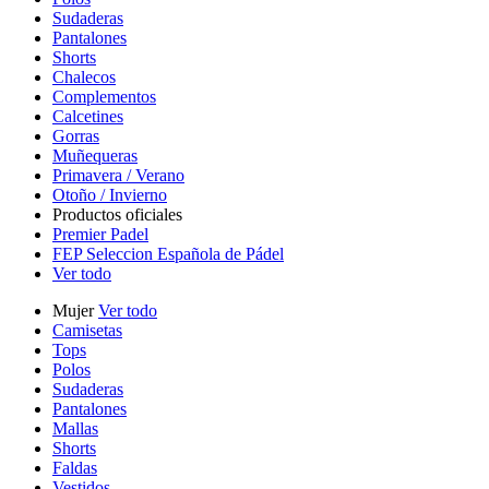
Sudaderas
Pantalones
Shorts
Chalecos
Complementos
Calcetines
Gorras
Muñequeras
Primavera / Verano
Otoño / Invierno
Productos oficiales
Premier Padel
FEP Seleccion Española de Pádel
Ver todo
Mujer
Ver todo
Camisetas
Tops
Polos
Sudaderas
Pantalones
Mallas
Shorts
Faldas
Vestidos