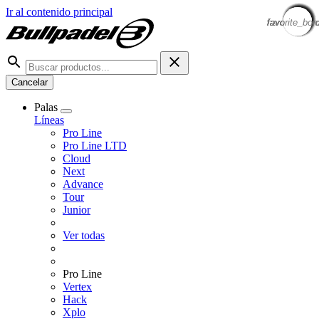
Ir al contenido principal
favorite_bor
favorite_bor
favorite_bor
favorite_bor
favorite_bor
favorite_bor
favorite_bor
favorite_bor
favorite_bor
favorite_bor
favorite_bor
favorite_bor
favorite_bor
favorite_bor
Cancelar
Palas
Líneas
Pro Line
Pro Line LTD
Cloud
Next
Advance
Tour
Junior
Ver todas
Pro Line
Vertex
Hack
Xplo