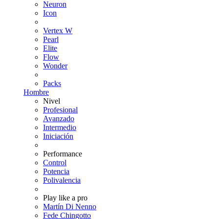
Neuron
Icon
Vertex W
Pearl
Elite
Flow
Wonder
Packs
Hombre
Nivel
Profesional
Avanzado
Intermedio
Iniciación
Performance
Control
Potencia
Polivalencia
Play like a pro
Martín Di Nenno
Fede Chingotto