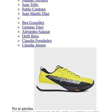
Paquito Navarro
Juan Tello
Pablo Cardona
Juan Martín Díaz
Bea González
Gemma Triay
Alejandra Salazar
Delfi Brea
Claudia Fernández
Claudia Jensen
No te pierdas