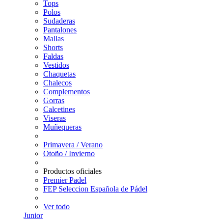
Tops
Polos
Sudaderas
Pantalones
Mallas
Shorts
Faldas
Vestidos
Chaquetas
Chalecos
Complementos
Gorras
Calcetines
Viseras
Muñequeras
Primavera / Verano
Otoño / Invierno
Productos oficiales
Premier Padel
FEP Seleccion Española de Pádel
Ver todo
Junior