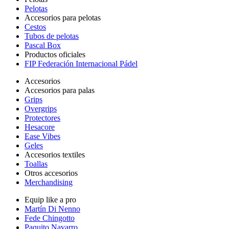
Pelotas
Accesorios para pelotas
Cestos
Tubos de pelotas
Pascal Box
Productos oficiales
FIP Federación Internacional Pádel
Accesorios
Accesorios para palas
Grips
Overgrips
Protectores
Hesacore
Ease Vibes
Geles
Accesorios textiles
Toallas
Otros accesorios
Merchandising
Equip like a pro
Martín Di Nenno
Fede Chingotto
Paquito Navarro