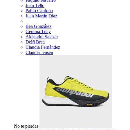
Paquito Navarro
Juan Tello
Pablo Cardona
Juan Martín Díaz
Bea González
Gemma Triay
Alejandra Salazar
Delfi Brea
Claudia Fernández
Claudia Jensen
No te pierdas