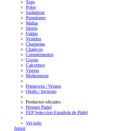
Tops
Polos
Sudaderas
Pantalones
Mallas
Shorts
Faldas
Vestidos
Chaquetas
Chalecos
Complementos
Gorras
Calcetines
Viseras
Muñequeras
Primavera / Verano
Otoño / Invierno
Productos oficiales
Premier Padel
FEP Seleccion Española de Pádel
Ver todo
Junior