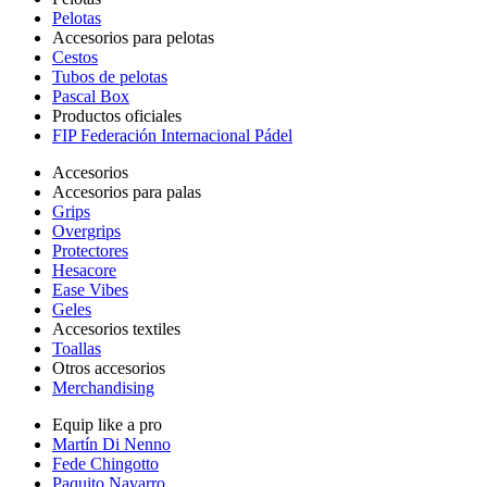
Pelotas
Accesorios para pelotas
Cestos
Tubos de pelotas
Pascal Box
Productos oficiales
FIP Federación Internacional Pádel
Accesorios
Accesorios para palas
Grips
Overgrips
Protectores
Hesacore
Ease Vibes
Geles
Accesorios textiles
Toallas
Otros accesorios
Merchandising
Equip like a pro
Martín Di Nenno
Fede Chingotto
Paquito Navarro