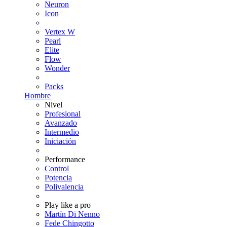
Neuron
Icon
Vertex W
Pearl
Elite
Flow
Wonder
Packs
Hombre
Nivel
Profesional
Avanzado
Intermedio
Iniciación
Performance
Control
Potencia
Polivalencia
Play like a pro
Martín Di Nenno
Fede Chingotto