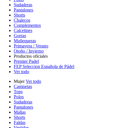
Sudaderas
Pantalones
Shorts
Chalecos
Complementos
Calcetines
Gorras
Muñequeras
Primavera / Verano
Otoño / Invierno
Productos oficiales
Premier Padel
FEP Seleccion Española de Pádel
Ver todo
Mujer
Ver todo
Camisetas
Tops
Polos
Sudaderas
Pantalones
Mallas
Shorts
Faldas
Vestidos