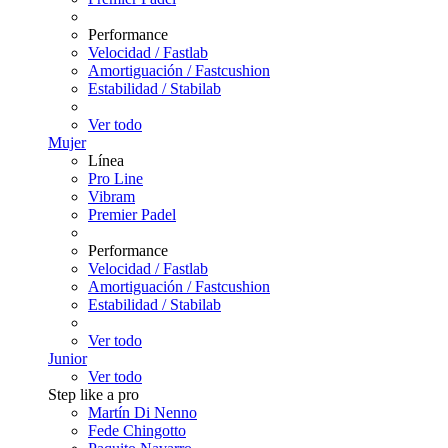
Performance
Velocidad / Fastlab
Amortiguación / Fastcushion
Estabilidad / Stabilab
Ver todo
Mujer
Línea
Pro Line
Vibram
Premier Padel
Performance
Velocidad / Fastlab
Amortiguación / Fastcushion
Estabilidad / Stabilab
Ver todo
Junior
Ver todo
Step like a pro
Martín Di Nenno
Fede Chingotto