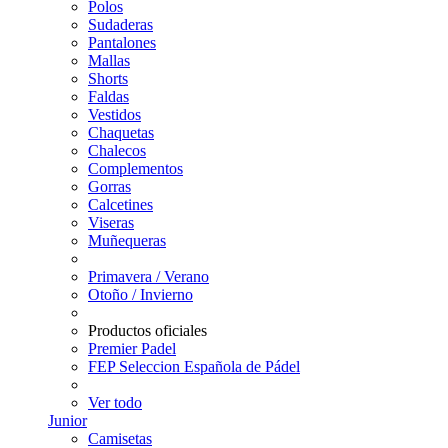
Polos
Sudaderas
Pantalones
Mallas
Shorts
Faldas
Vestidos
Chaquetas
Chalecos
Complementos
Gorras
Calcetines
Viseras
Muñequeras
Primavera / Verano
Otoño / Invierno
Productos oficiales
Premier Padel
FEP Seleccion Española de Pádel
Ver todo
Junior
Camisetas