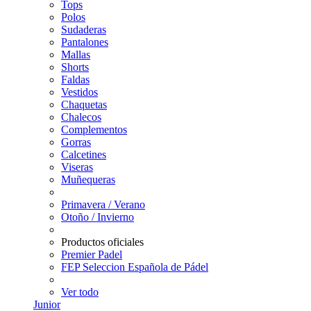
Tops
Polos
Sudaderas
Pantalones
Mallas
Shorts
Faldas
Vestidos
Chaquetas
Chalecos
Complementos
Gorras
Calcetines
Viseras
Muñequeras
Primavera / Verano
Otoño / Invierno
Productos oficiales
Premier Padel
FEP Seleccion Española de Pádel
Ver todo
Junior