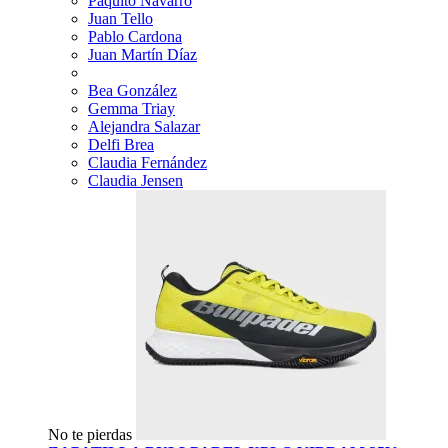
Paquito Navarro
Juan Tello
Pablo Cardona
Juan Martín Díaz
Bea González
Gemma Triay
Alejandra Salazar
Delfi Brea
Claudia Fernández
Claudia Jensen
No te pierdas