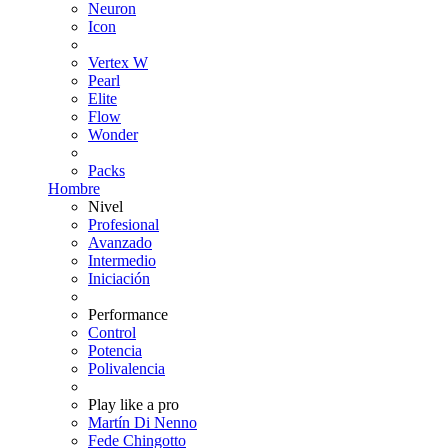
Neuron
Icon
Vertex W
Pearl
Elite
Flow
Wonder
Packs
Hombre
Nivel
Profesional
Avanzado
Intermedio
Iniciación
Performance
Control
Potencia
Polivalencia
Play like a pro
Martín Di Nenno
Fede Chingotto