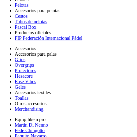
Pelotas
Accesorios para pelotas
Cestos
Tubos de pelotas
Pascal Box
Productos oficiales
FIP Federación Internacional Pádel
Accesorios
Accesorios para palas
Grips
Overgrips
Protectores
Hesacore
Ease Vibes
Geles
Accesorios textiles
Toallas
Otros accesorios
Merchandising
Equip like a pro
Martín Di Nenno
Fede Chingotto
Paquito Navarro