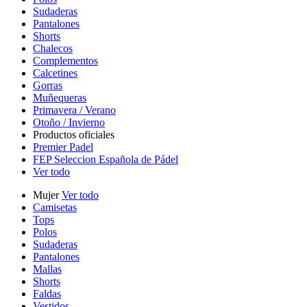
Sudaderas
Pantalones
Shorts
Chalecos
Complementos
Calcetines
Gorras
Muñequeras
Primavera / Verano
Otoño / Invierno
Productos oficiales
Premier Padel
FEP Seleccion Española de Pádel
Ver todo
Mujer
Ver todo
Camisetas
Tops
Polos
Sudaderas
Pantalones
Mallas
Shorts
Faldas
Vestidos