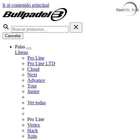
Ir al contenido principal
favorite_bor
favorite_bor
favorite_bor
favorite_bor
favorite_bor
favorite_bor
favorite_bor
favorite_bor
Cancelar
Palas
Líneas
Pro Line
Pro Line LTD
Cloud
Next
Advance
Tour
Junior
Ver todas
Pro Line
Vertex
Hack
Xplo