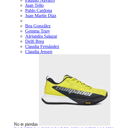
Paquito Navarro
Juan Tello
Pablo Cardona
Juan Martín Díaz
Bea González
Gemma Triay
Alejandra Salazar
Delfi Brea
Claudia Fernández
Claudia Jensen
No te pierdas