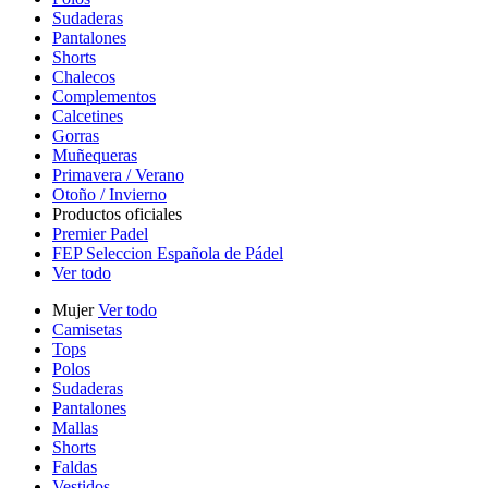
Sudaderas
Pantalones
Shorts
Chalecos
Complementos
Calcetines
Gorras
Muñequeras
Primavera / Verano
Otoño / Invierno
Productos oficiales
Premier Padel
FEP Seleccion Española de Pádel
Ver todo
Mujer
Ver todo
Camisetas
Tops
Polos
Sudaderas
Pantalones
Mallas
Shorts
Faldas
Vestidos