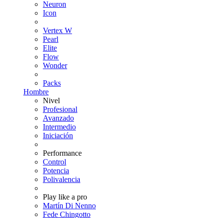
Neuron
Icon
Vertex W
Pearl
Elite
Flow
Wonder
Packs
Hombre
Nivel
Profesional
Avanzado
Intermedio
Iniciación
Performance
Control
Potencia
Polivalencia
Play like a pro
Martín Di Nenno
Fede Chingotto