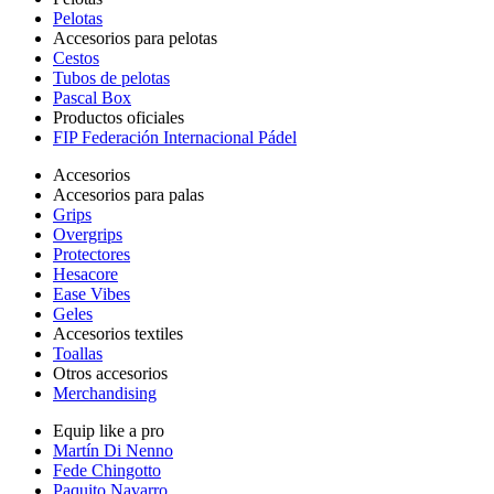
Pelotas
Accesorios para pelotas
Cestos
Tubos de pelotas
Pascal Box
Productos oficiales
FIP Federación Internacional Pádel
Accesorios
Accesorios para palas
Grips
Overgrips
Protectores
Hesacore
Ease Vibes
Geles
Accesorios textiles
Toallas
Otros accesorios
Merchandising
Equip like a pro
Martín Di Nenno
Fede Chingotto
Paquito Navarro