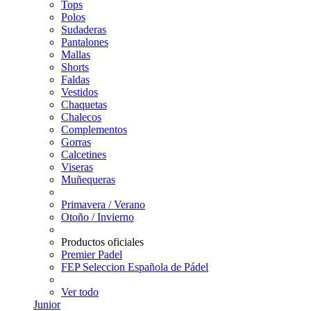
Tops
Polos
Sudaderas
Pantalones
Mallas
Shorts
Faldas
Vestidos
Chaquetas
Chalecos
Complementos
Gorras
Calcetines
Viseras
Muñequeras
Primavera / Verano
Otoño / Invierno
Productos oficiales
Premier Padel
FEP Seleccion Española de Pádel
Ver todo
Junior