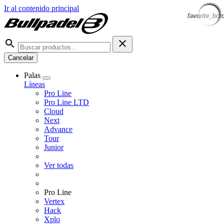
Ir al contenido principal
favorite_bor
favorite_bor
favorite_bor
favorite_bor
favorite_bor
favorite_bor
favorite_bor
favorite_bor
Cancelar
Palas
Líneas
Pro Line
Pro Line LTD
Cloud
Next
Advance
Tour
Junior
Ver todas
Pro Line
Vertex
Hack
Xplo