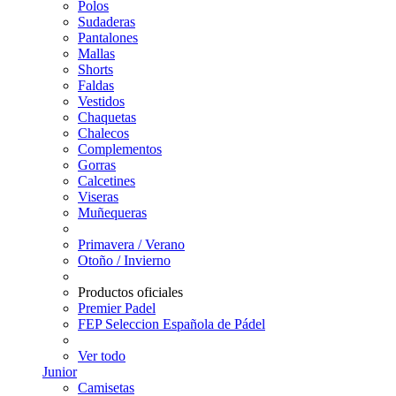
Polos
Sudaderas
Pantalones
Mallas
Shorts
Faldas
Vestidos
Chaquetas
Chalecos
Complementos
Gorras
Calcetines
Viseras
Muñequeras
Primavera / Verano
Otoño / Invierno
Productos oficiales
Premier Padel
FEP Seleccion Española de Pádel
Ver todo
Junior
Camisetas