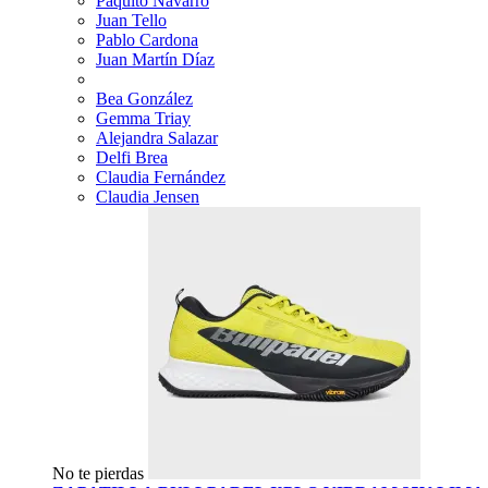
Paquito Navarro
Juan Tello
Pablo Cardona
Juan Martín Díaz
Bea González
Gemma Triay
Alejandra Salazar
Delfi Brea
Claudia Fernández
Claudia Jensen
No te pierdas