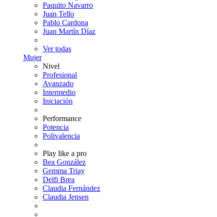
Paquito Navarro
Juan Tello
Pablo Cardona
Juan Martín Díaz
Ver todas
Mujer
Nivel
Profesional
Avanzado
Intermedio
Iniciación
Performance
Potencia
Polivalencia
Play like a pro
Bea González
Gemma Triay
Delfi Brea
Claudia Fernández
Claudia Jensen