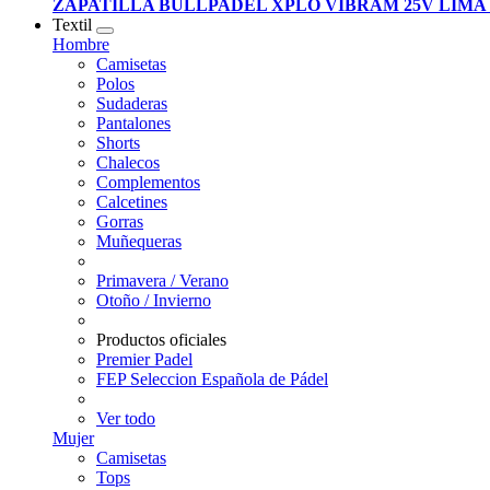
ZAPATILLA BULLPADEL XPLO VIBRAM 25V LIMA
Textil
Hombre
Camisetas
Polos
Sudaderas
Pantalones
Shorts
Chalecos
Complementos
Calcetines
Gorras
Muñequeras
Primavera / Verano
Otoño / Invierno
Productos oficiales
Premier Padel
FEP Seleccion Española de Pádel
Ver todo
Mujer
Camisetas
Tops