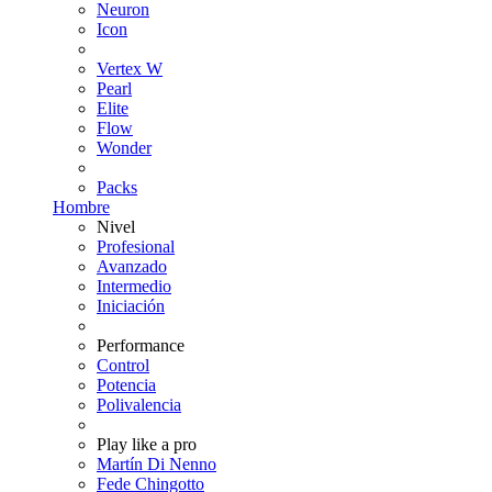
Neuron
Icon
Vertex W
Pearl
Elite
Flow
Wonder
Packs
Hombre
Nivel
Profesional
Avanzado
Intermedio
Iniciación
Performance
Control
Potencia
Polivalencia
Play like a pro
Martín Di Nenno
Fede Chingotto