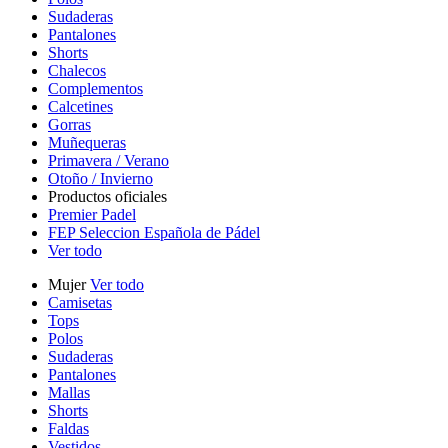
Sudaderas
Pantalones
Shorts
Chalecos
Complementos
Calcetines
Gorras
Muñequeras
Primavera / Verano
Otoño / Invierno
Productos oficiales
Premier Padel
FEP Seleccion Española de Pádel
Ver todo
Mujer
Ver todo
Camisetas
Tops
Polos
Sudaderas
Pantalones
Mallas
Shorts
Faldas
Vestidos