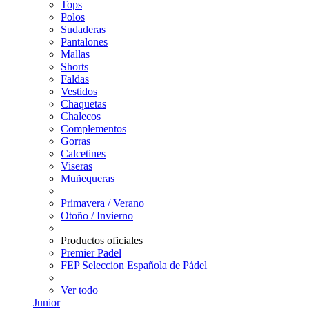
Tops
Polos
Sudaderas
Pantalones
Mallas
Shorts
Faldas
Vestidos
Chaquetas
Chalecos
Complementos
Gorras
Calcetines
Viseras
Muñequeras
Primavera / Verano
Otoño / Invierno
Productos oficiales
Premier Padel
FEP Seleccion Española de Pádel
Ver todo
Junior