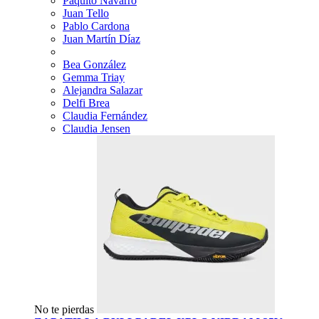
Paquito Navarro
Juan Tello
Pablo Cardona
Juan Martín Díaz
Bea González
Gemma Triay
Alejandra Salazar
Delfi Brea
Claudia Fernández
Claudia Jensen
No te pierdas