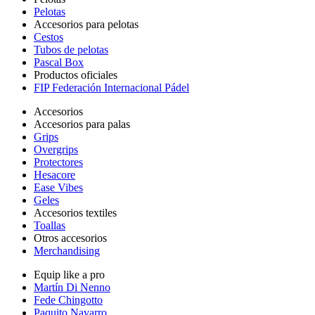
Pelotas
Accesorios para pelotas
Cestos
Tubos de pelotas
Pascal Box
Productos oficiales
FIP Federación Internacional Pádel
Accesorios
Accesorios para palas
Grips
Overgrips
Protectores
Hesacore
Ease Vibes
Geles
Accesorios textiles
Toallas
Otros accesorios
Merchandising
Equip like a pro
Martín Di Nenno
Fede Chingotto
Paquito Navarro