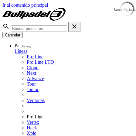
Ir al contenido principal
favorite_bor
favorite_bor
favorite_bor
favorite_bor
favorite_bor
favorite_bor
favorite_bor
favorite_bor
Cancelar
Palas
Líneas
Pro Line
Pro Line LTD
Cloud
Next
Advance
Tour
Junior
Ver todas
Pro Line
Vertex
Hack
Xplo