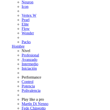
Neuron
Icon
Vertex W
Pearl
Elite
Flow
Wonder
Packs
Hombre
Nivel
Profesional
Avanzado
Intermedio
Iniciación
Performance
Control
Potencia
Polivalencia
Play like a pro
Martín Di Nenno
Fede Chingotto