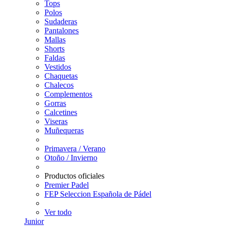
Tops
Polos
Sudaderas
Pantalones
Mallas
Shorts
Faldas
Vestidos
Chaquetas
Chalecos
Complementos
Gorras
Calcetines
Viseras
Muñequeras
Primavera / Verano
Otoño / Invierno
Productos oficiales
Premier Padel
FEP Seleccion Española de Pádel
Ver todo
Junior