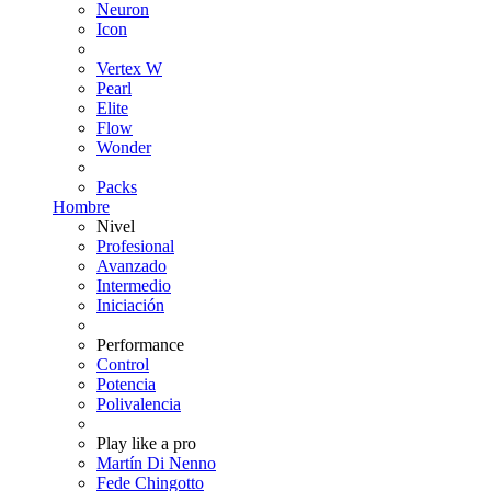
Neuron
Icon
Vertex W
Pearl
Elite
Flow
Wonder
Packs
Hombre
Nivel
Profesional
Avanzado
Intermedio
Iniciación
Performance
Control
Potencia
Polivalencia
Play like a pro
Martín Di Nenno
Fede Chingotto