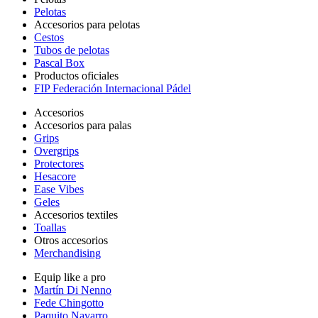
Pelotas
Accesorios para pelotas
Cestos
Tubos de pelotas
Pascal Box
Productos oficiales
FIP Federación Internacional Pádel
Accesorios
Accesorios para palas
Grips
Overgrips
Protectores
Hesacore
Ease Vibes
Geles
Accesorios textiles
Toallas
Otros accesorios
Merchandising
Equip like a pro
Martín Di Nenno
Fede Chingotto
Paquito Navarro