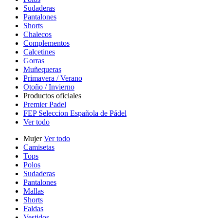
Sudaderas
Pantalones
Shorts
Chalecos
Complementos
Calcetines
Gorras
Muñequeras
Primavera / Verano
Otoño / Invierno
Productos oficiales
Premier Padel
FEP Seleccion Española de Pádel
Ver todo
Mujer
Ver todo
Camisetas
Tops
Polos
Sudaderas
Pantalones
Mallas
Shorts
Faldas
Vestidos