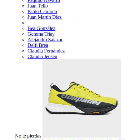
Paquito Navarro
Juan Tello
Pablo Cardona
Juan Martín Díaz
Bea González
Gemma Triay
Alejandra Salazar
Delfi Brea
Claudia Fernández
Claudia Jensen
No te pierdas