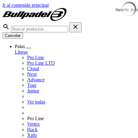
Ir al contenido principal
favorite_bor
favorite_bor
favorite_bor
favorite_bor
favorite_bor
favorite_bor
favorite_bor
favorite_bor
Cancelar
Palas
Líneas
Pro Line
Pro Line LTD
Cloud
Next
Advance
Tour
Junior
Ver todas
Pro Line
Vertex
Hack
Xplo