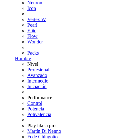
Neuron
Icon
Vertex W
Pearl
Elite
Flow
Wonder
Packs
Hombre
Nivel
Profesional
Avanzado
Intermedio
Iniciación
Performance
Control
Potencia
Polivalencia
Play like a pro
Martín Di Nenno
Fede Chingotto