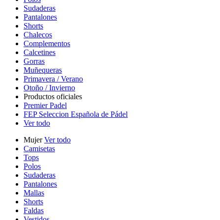
Sudaderas
Pantalones
Shorts
Chalecos
Complementos
Calcetines
Gorras
Muñequeras
Primavera / Verano
Otoño / Invierno
Productos oficiales
Premier Padel
FEP Seleccion Española de Pádel
Ver todo
Mujer
Ver todo
Camisetas
Tops
Polos
Sudaderas
Pantalones
Mallas
Shorts
Faldas
Vestidos