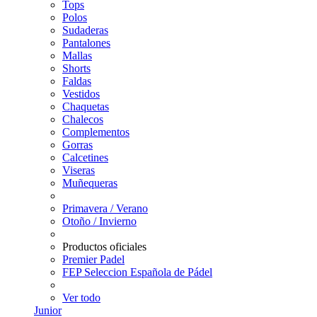
Tops
Polos
Sudaderas
Pantalones
Mallas
Shorts
Faldas
Vestidos
Chaquetas
Chalecos
Complementos
Gorras
Calcetines
Viseras
Muñequeras
Primavera / Verano
Otoño / Invierno
Productos oficiales
Premier Padel
FEP Seleccion Española de Pádel
Ver todo
Junior