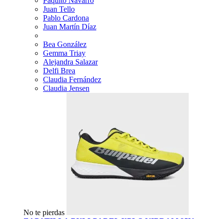
Paquito Navarro
Juan Tello
Pablo Cardona
Juan Martín Díaz
Bea González
Gemma Triay
Alejandra Salazar
Delfi Brea
Claudia Fernández
Claudia Jensen
No te pierdas