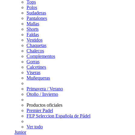
Tops
Polos
Sudaderas
Pantalones
Mallas
Shorts
Faldas
Vestidos
Chaquetas
Chalecos
Complementos
Gorras
Calcetines
Viseras
Muñequeras
Primavera / Verano
Otoño / Invierno
Productos oficiales
Premier Padel
FEP Seleccion Española de Pádel
Ver todo
Junior