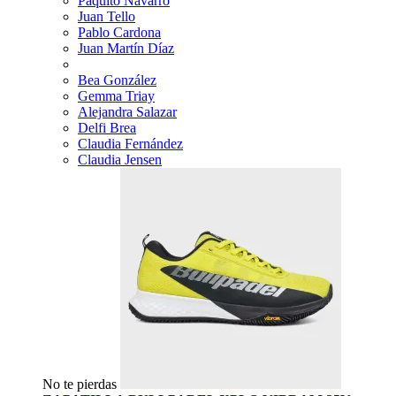
Paquito Navarro
Juan Tello
Pablo Cardona
Juan Martín Díaz
Bea González
Gemma Triay
Alejandra Salazar
Delfi Brea
Claudia Fernández
Claudia Jensen
No te pierdas