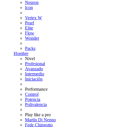
Neuron
Icon
Vertex W
Pearl
Elite
Flow
Wonder
Packs
Hombre
Nivel
Profesional
Avanzado
Intermedio
Iniciación
Performance
Control
Potencia
Polivalencia
Play like a pro
Martín Di Nenno
Fede Chingotto