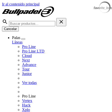
Ir al contenido principal
favorite_bor
favorite_bor
favorite_bor
favorite_bor
favorite_bor
favorite_bor
favorite_bor
favorite_bor
Cancelar
Palas
Líneas
Pro Line
Pro Line LTD
Cloud
Next
Advance
Tour
Junior
Ver todas
Pro Line
Vertex
Hack
Xplo