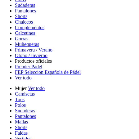
Sudaderas
Pantalones
Shorts
Chalecos
Complementos
Calcetines
Gorras
Muñequeras
Primavera / Verano
Otoño / Invierno
Productos oficiales
Premier Padel
FEP Seleccion Española de Pádel
Ver todo
Mujer
Ver todo
Camisetas
Tops
Polos
Sudaderas
Pantalones
Mallas
Shorts
Faldas
Vestidos