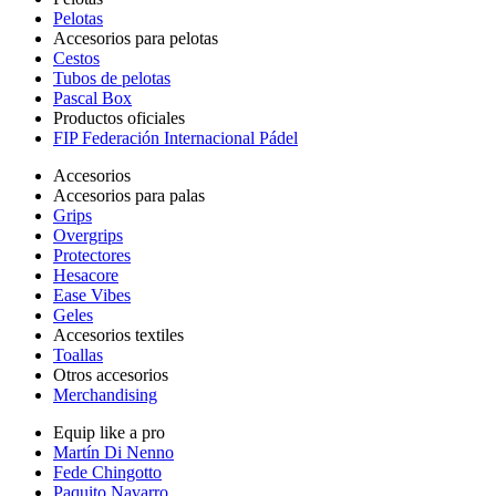
Pelotas
Accesorios para pelotas
Cestos
Tubos de pelotas
Pascal Box
Productos oficiales
FIP Federación Internacional Pádel
Accesorios
Accesorios para palas
Grips
Overgrips
Protectores
Hesacore
Ease Vibes
Geles
Accesorios textiles
Toallas
Otros accesorios
Merchandising
Equip like a pro
Martín Di Nenno
Fede Chingotto
Paquito Navarro