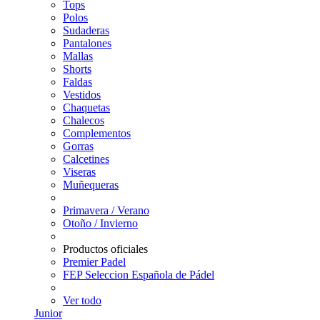
Tops
Polos
Sudaderas
Pantalones
Mallas
Shorts
Faldas
Vestidos
Chaquetas
Chalecos
Complementos
Gorras
Calcetines
Viseras
Muñequeras
Primavera / Verano
Otoño / Invierno
Productos oficiales
Premier Padel
FEP Seleccion Española de Pádel
Ver todo
Junior