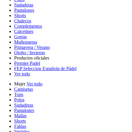
Sudaderas
Pantalones
Shorts
Chalecos
Complementos
Calcetines
Gorras
Muñequeras
Primavera / Verano
Otoño / Invierno
Productos oficiales
Premier Padel
FEP Seleccion Española de Pádel
Ver todo
Mujer
Ver todo
Camisetas
Tops
Polos
Sudaderas
Pantalones
Mallas
Shorts
Faldas
Vestidos