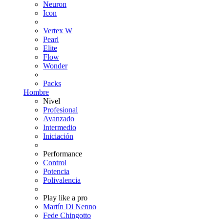
Neuron
Icon
Vertex W
Pearl
Elite
Flow
Wonder
Packs
Hombre
Nivel
Profesional
Avanzado
Intermedio
Iniciación
Performance
Control
Potencia
Polivalencia
Play like a pro
Martín Di Nenno
Fede Chingotto