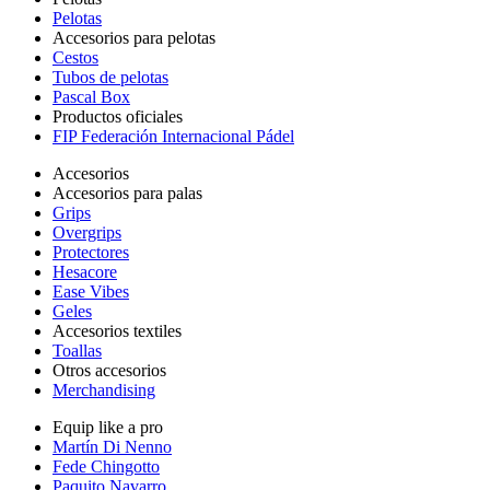
Pelotas
Accesorios para pelotas
Cestos
Tubos de pelotas
Pascal Box
Productos oficiales
FIP Federación Internacional Pádel
Accesorios
Accesorios para palas
Grips
Overgrips
Protectores
Hesacore
Ease Vibes
Geles
Accesorios textiles
Toallas
Otros accesorios
Merchandising
Equip like a pro
Martín Di Nenno
Fede Chingotto
Paquito Navarro