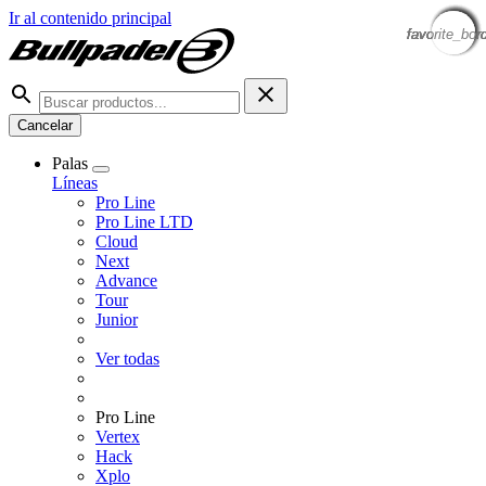
Ir al contenido principal
favorite_bor
favorite_bor
favorite_bor
favorite_bor
favorite_bor
favorite_bor
favorite_bor
favorite_bor
Cancelar
Palas
Líneas
Pro Line
Pro Line LTD
Cloud
Next
Advance
Tour
Junior
Ver todas
Pro Line
Vertex
Hack
Xplo