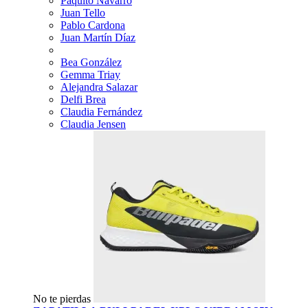
Paquito Navarro
Juan Tello
Pablo Cardona
Juan Martín Díaz
Bea González
Gemma Triay
Alejandra Salazar
Delfi Brea
Claudia Fernández
Claudia Jensen
No te pierdas