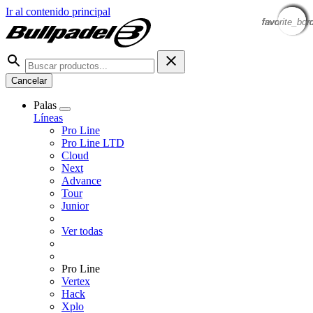
Ir al contenido principal
favorite_bor
favorite_bor
favorite_bor
favorite_bor
favorite_bor
favorite_bor
favorite_bor
favorite_bor
Cancelar
Palas
Líneas
Pro Line
Pro Line LTD
Cloud
Next
Advance
Tour
Junior
Ver todas
Pro Line
Vertex
Hack
Xplo