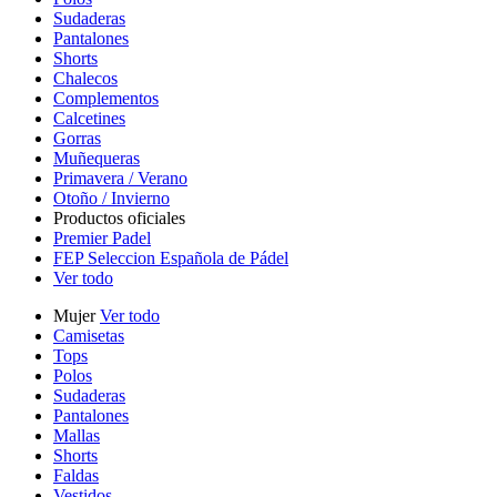
Sudaderas
Pantalones
Shorts
Chalecos
Complementos
Calcetines
Gorras
Muñequeras
Primavera / Verano
Otoño / Invierno
Productos oficiales
Premier Padel
FEP Seleccion Española de Pádel
Ver todo
Mujer
Ver todo
Camisetas
Tops
Polos
Sudaderas
Pantalones
Mallas
Shorts
Faldas
Vestidos