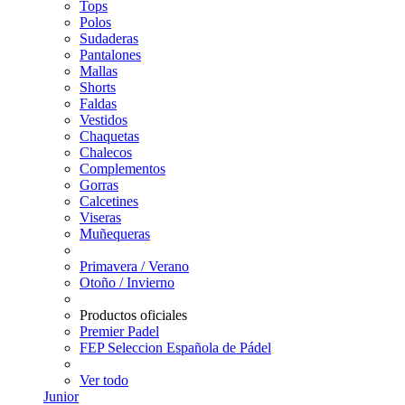
Tops
Polos
Sudaderas
Pantalones
Mallas
Shorts
Faldas
Vestidos
Chaquetas
Chalecos
Complementos
Gorras
Calcetines
Viseras
Muñequeras
Primavera / Verano
Otoño / Invierno
Productos oficiales
Premier Padel
FEP Seleccion Española de Pádel
Ver todo
Junior