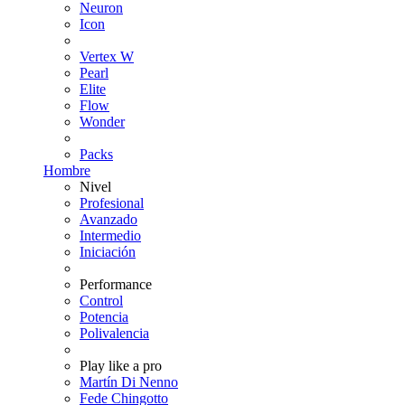
Neuron
Icon
Vertex W
Pearl
Elite
Flow
Wonder
Packs
Hombre
Nivel
Profesional
Avanzado
Intermedio
Iniciación
Performance
Control
Potencia
Polivalencia
Play like a pro
Martín Di Nenno
Fede Chingotto