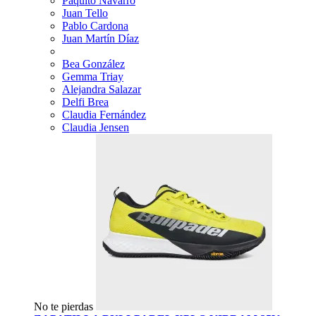
Paquito Navarro
Juan Tello
Pablo Cardona
Juan Martín Díaz
Bea González
Gemma Triay
Alejandra Salazar
Delfi Brea
Claudia Fernández
Claudia Jensen
No te pierdas