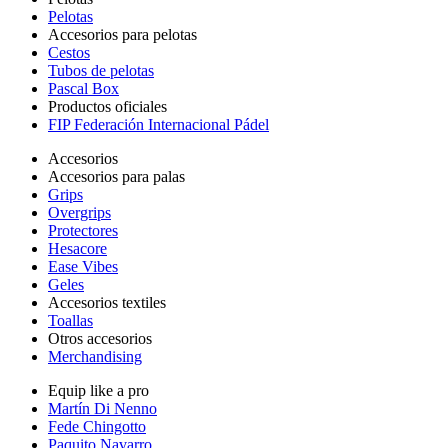
Pelotas
Accesorios para pelotas
Cestos
Tubos de pelotas
Pascal Box
Productos oficiales
FIP Federación Internacional Pádel
Accesorios
Accesorios para palas
Grips
Overgrips
Protectores
Hesacore
Ease Vibes
Geles
Accesorios textiles
Toallas
Otros accesorios
Merchandising
Equip like a pro
Martín Di Nenno
Fede Chingotto
Paquito Navarro