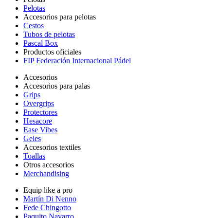
Pelotas
Accesorios para pelotas
Cestos
Tubos de pelotas
Pascal Box
Productos oficiales
FIP Federación Internacional Pádel
Accesorios
Accesorios para palas
Grips
Overgrips
Protectores
Hesacore
Ease Vibes
Geles
Accesorios textiles
Toallas
Otros accesorios
Merchandising
Equip like a pro
Martín Di Nenno
Fede Chingotto
Paquito Navarro