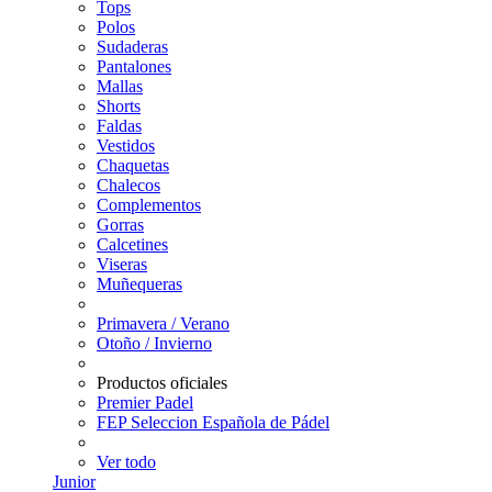
Tops
Polos
Sudaderas
Pantalones
Mallas
Shorts
Faldas
Vestidos
Chaquetas
Chalecos
Complementos
Gorras
Calcetines
Viseras
Muñequeras
Primavera / Verano
Otoño / Invierno
Productos oficiales
Premier Padel
FEP Seleccion Española de Pádel
Ver todo
Junior