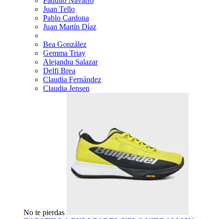
Paquito Navarro
Juan Tello
Pablo Cardona
Juan Martín Díaz
Bea González
Gemma Triay
Alejandra Salazar
Delfi Brea
Claudia Fernández
Claudia Jensen
No te pierdas