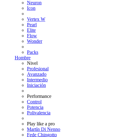
Neuron
Icon
Vertex W
Pearl
Elite
Flow
Wonder
Packs
Hombre
Nivel
Profesional
Avanzado
Intermedio
Iniciación
Performance
Control
Potencia
Polivalencia
Play like a pro
Martín Di Nenno
Fede Chingotto