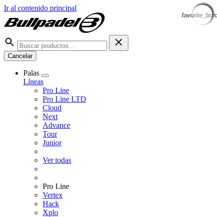
Ir al contenido principal
favorite_bor
favorite_bor
favorite_bor
favorite_bor
favorite_bor
favorite_bor
favorite_bor
favorite_bor
Cancelar
Palas
Líneas
Pro Line
Pro Line LTD
Cloud
Next
Advance
Tour
Junior
Ver todas
Pro Line
Vertex
Hack
Xplo