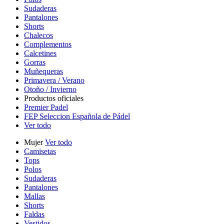
Sudaderas
Pantalones
Shorts
Chalecos
Complementos
Calcetines
Gorras
Muñequeras
Primavera / Verano
Otoño / Invierno
Productos oficiales
Premier Padel
FEP Seleccion Española de Pádel
Ver todo
Mujer
Ver todo
Camisetas
Tops
Polos
Sudaderas
Pantalones
Mallas
Shorts
Faldas
Vestidos