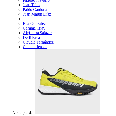
Paquito Navarro
Juan Tello
Pablo Cardona
Juan Martín Díaz
Bea González
Gemma Triay
Alejandra Salazar
Delfi Brea
Claudia Fernández
Claudia Jensen
No te pierdas