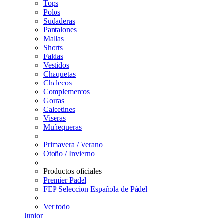
Tops
Polos
Sudaderas
Pantalones
Mallas
Shorts
Faldas
Vestidos
Chaquetas
Chalecos
Complementos
Gorras
Calcetines
Viseras
Muñequeras
Primavera / Verano
Otoño / Invierno
Productos oficiales
Premier Padel
FEP Seleccion Española de Pádel
Ver todo
Junior