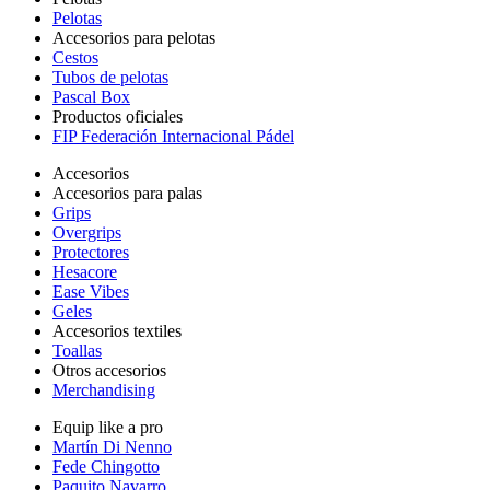
Pelotas
Accesorios para pelotas
Cestos
Tubos de pelotas
Pascal Box
Productos oficiales
FIP Federación Internacional Pádel
Accesorios
Accesorios para palas
Grips
Overgrips
Protectores
Hesacore
Ease Vibes
Geles
Accesorios textiles
Toallas
Otros accesorios
Merchandising
Equip like a pro
Martín Di Nenno
Fede Chingotto
Paquito Navarro