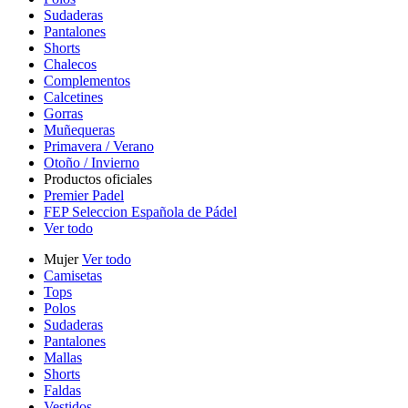
Sudaderas
Pantalones
Shorts
Chalecos
Complementos
Calcetines
Gorras
Muñequeras
Primavera / Verano
Otoño / Invierno
Productos oficiales
Premier Padel
FEP Seleccion Española de Pádel
Ver todo
Mujer
Ver todo
Camisetas
Tops
Polos
Sudaderas
Pantalones
Mallas
Shorts
Faldas
Vestidos