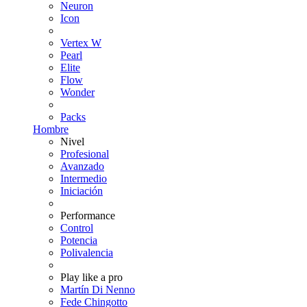
Neuron
Icon
Vertex W
Pearl
Elite
Flow
Wonder
Packs
Hombre
Nivel
Profesional
Avanzado
Intermedio
Iniciación
Performance
Control
Potencia
Polivalencia
Play like a pro
Martín Di Nenno
Fede Chingotto