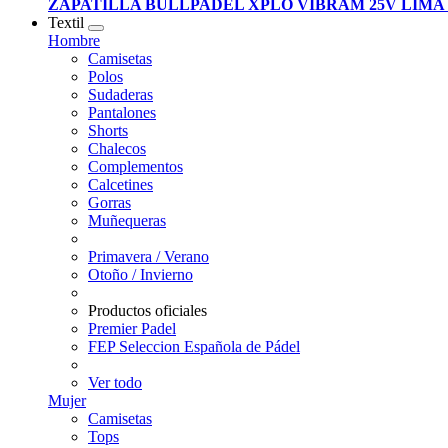
ZAPATILLA BULLPADEL XPLO VIBRAM 25V LIMA
Textil
Hombre
Camisetas
Polos
Sudaderas
Pantalones
Shorts
Chalecos
Complementos
Calcetines
Gorras
Muñequeras
Primavera / Verano
Otoño / Invierno
Productos oficiales
Premier Padel
FEP Seleccion Española de Pádel
Ver todo
Mujer
Camisetas
Tops