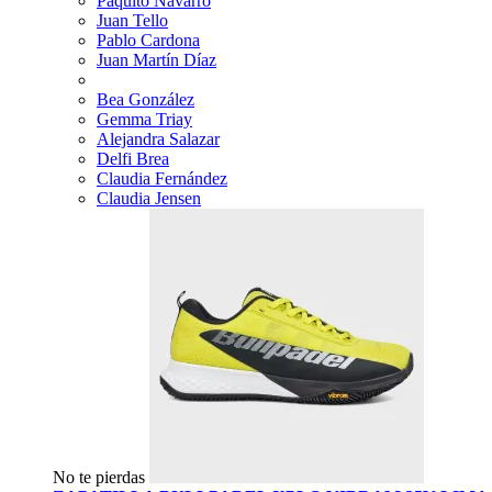
Paquito Navarro
Juan Tello
Pablo Cardona
Juan Martín Díaz
Bea González
Gemma Triay
Alejandra Salazar
Delfi Brea
Claudia Fernández
Claudia Jensen
No te pierdas