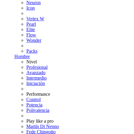
Neuron
Icon
Vertex W
Pearl
Elite
Flow
Wonder
Packs
Hombre
Nivel
Profesional
Avanzado
Intermedio
Iniciación
Performance
Control
Potencia
Polivalencia
Play like a pro
Martín Di Nenno
Fede Chingotto