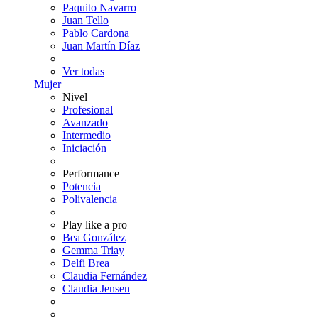
Paquito Navarro
Juan Tello
Pablo Cardona
Juan Martín Díaz
Ver todas
Mujer
Nivel
Profesional
Avanzado
Intermedio
Iniciación
Performance
Potencia
Polivalencia
Play like a pro
Bea González
Gemma Triay
Delfi Brea
Claudia Fernández
Claudia Jensen