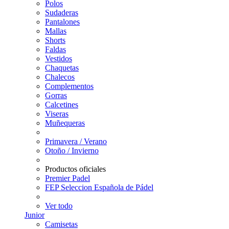
Polos
Sudaderas
Pantalones
Mallas
Shorts
Faldas
Vestidos
Chaquetas
Chalecos
Complementos
Gorras
Calcetines
Viseras
Muñequeras
Primavera / Verano
Otoño / Invierno
Productos oficiales
Premier Padel
FEP Seleccion Española de Pádel
Ver todo
Junior
Camisetas